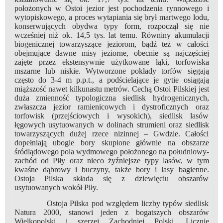
położonych w Ostoi jezior jest pochodzenia rynnowego i
wytopiskowego, a proces wytapiania się brył martwego lodu,
konserwujących obydwa typy form, rozpoczął się nie
wcześniej niż ok. 14,5 tys. lat temu. Równiny akumulacji
biogenicznej towarzyszące jeziorom, bądź też w całości
obejmujące dawne misy jeziorne, obecnie są najczęściej
zajęte przez ekstensywnie użytkowane łąki, torfowiska
mszarne lub niskie. Wytworzone pokłady torfów sięgają
często do 3-4 m p.p.t., a podścielające je gytie osiągają
miąższość nawet kilkunastu metrów. Cechą Ostoi Pilskiej jest
duża zmienność typologiczna siedlisk hydrogenicznych,
zwłaszcza jezior ramienicowych i dystroficznych oraz
torfowisk (przejściowych i wysokich), siedlisk lasów
łęgowych usytuowanych w dolinach strumieni oraz siedlisk
towarzyszących dużej rzece nizinnej – Gwdzie. Całości
dopełniają ubogie bory skupione głównie na obszarze
śródlądowego pola wydmowego położonego na południowy-
zachód od Piły oraz nieco żyźniejsze typy lasów, w tym
kwaśne dąbrowy i buczyny, także bory i lasy bagienne.
Ostoja Pilska składa się z dziewięciu obszarów
usytuowanych wokół Piły.
Ostoja Pilska pod względem liczby typów siedlisk
Natura 2000, stanowi jeden z bogatszych obszarów
Wielkopolski i szerzej Zachodniej Polski. Licznie