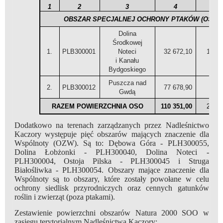
1
2
3
4
5
OBSZAR SPECJALNEJ OCHRONY PTAKÓW (OSO) 
Dolina
Środkowej
1.
PLB300001
Noteci
32 672,10
10690
i Kanału
Bydgoskiego
Puszcza nad
2.
PLB300012
77 678,90
936
Gwdą
RAZEM POWIERZCHNIA OSO
110 351,00
20056
Dodatkowo na terenach zarządzanych przez Nadleśnictwo
Kaczory występuje pięć obszarów mających znaczenie dla
Wspólnoty (OZW). Są to: Dębowa Góra - PLH300055,
Dolina Łobżonki - PLH300040, Dolina Noteci -
PLH300004, Ostoja Pilska - PLH300045 i Struga
Białośliwka - PLH300054. Obszary mające znaczenie dla
Wspólnoty są to obszary, które zostały powołane w celu
ochrony siedlisk przyrodniczych oraz cennych gatunków
roślin i zwierząt (poza ptakami).
Zestawienie powierzchni obszarów Natura 2000 SOO w
zasięgu terytorialnym Nadleśnictwa Kaczory: