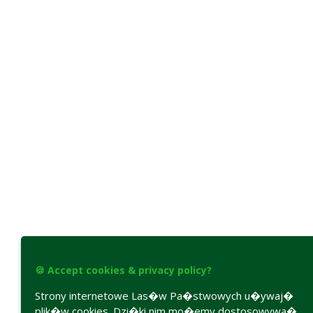
🍪 Accept cookies & privacy policy?
Strony internetowe Las�w Pa�stwowych u�ywaj�
plik�w cookies. Dzi�ki nim mo�emy dostosowywa�