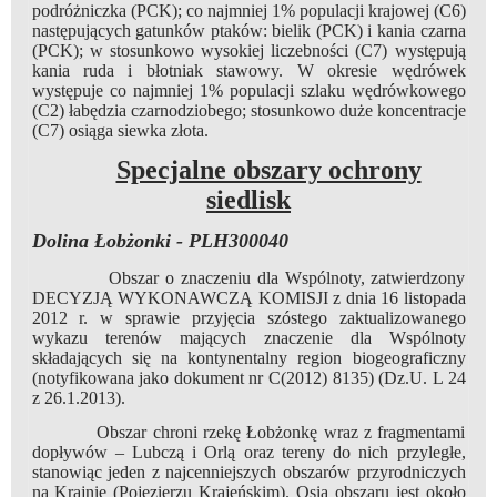
podróżniczka (PCK); co najmniej 1% populacji krajowej (C6)
następujących gatunków ptaków: bielik (PCK) i kania czarna
(PCK); w stosunkowo wysokiej liczebności (C7) występują
kania ruda i błotniak stawowy. W okresie wędrówek
występuje co najmniej 1% populacji szlaku wędrówkowego
(C2) łabędzia czarnodziobego; stosunkowo duże koncentracje
(C7) osiąga siewka złota.
Specjalne obszary ochrony
siedlisk
Dolina Łobżonki - PLH300040
Obszar o znaczeniu dla Wspólnoty, zatwierdzony
DECYZJĄ WYKONAWCZĄ KOMISJI z dnia 16 listopada
2012 r. w sprawie przyjęcia szóstego zaktualizowanego
wykazu terenów mających znaczenie dla Wspólnoty
składających się na kontynentalny region biogeograficzny
(notyfikowana jako dokument nr C(2012) 8135) (Dz.U. L 24
z 26.1.2013).
Obszar chroni rzekę Łobżonkę wraz z fragmentami
dopływów – Lubczą i Orlą oraz tereny do nich przyległe,
stanowiąc jeden z najcenniejszych obszarów przyrodniczych
na Krajnie (Pojezierzu Krajeńskim). Osią obszaru jest około