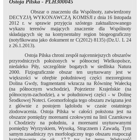
Ostoja Pilska - PLH300045
Obszar o znaczeniu dla Wspólnoty, zatwierdzony
DECYZJĄ WYKONAWCZĄ KOMISJI z dnia 16 listopada
2012 r. w sprawie przyjęcia szóstego zaktualizowanego
wykazu terenów mających znaczenie dla Wspólnoty
składających się na kontynentalny region biogeograficzny
(notyfikowana jako dokument nr C(2012) 8135) (Dz.U. L 24
z 26.1.2013).
Ostoja Pilska chroni zespół najcenniejszych obszarów
przyrodniczych położonych w północnej Wielkopolsce,
niedaleko Piły, szczególnie bogatych w siedliska Natura
2000. Fizjograficznie obszar ten usytuowany jest w
większości w obrębie południowej części mezoregionu
Dolina Gwdy, fragmentami wkracza na Równinę Wałecką
(na północnym wschodzie), Pojezierze Krajeńskie (na
północnym-zachodzie), a w południowej części - w Dolinę
Środkowej Noteci. Geomorfologia tego obszaru związana jest
z głównie z postojem lądolodu w czasie ostatniego
zlodowacenia. Ostoja Pilska w całości położona jest na
obszarze pomiędzy morenami czołowymi na linii Czarnkowa
i Chodzieży na południu, a morenami usytuowanymi
pomiędzy Wyrzyskiem, Wysoką, Strącznem i Zawadą. Tym
samym zasadniczy rys morfologiczny tego obszaru rozpoczął
kształtowanie się ok. 17,7 tys. lat temu. Większość