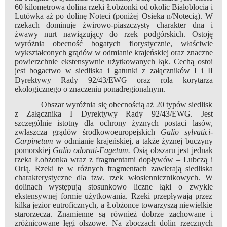
60 kilometrowa dolina rzeki Łobżonki od okolic Białobłocia i
Lutówka aż po dolinę Noteci (poniżej Osieka n/Notecią). W
rzekach dominuje żwirowo-piaszczysty charakter dna i
żwawy nurt nawiązujący do rzek podgórskich. Ostoję
wyróżnia obecność bogatych florystycznie, właściwie
wykształconych grądów w odmianie krajeńskiej oraz znaczne
powierzchnie ekstensywnie użytkowanych łąk. Cechą ostoi
jest bogactwo w siedliska i gatunki z załączników I i II
Dyrektywy Rady 92/43/EWG oraz rola korytarza
ekologicznego o znaczeniu ponadregionalnym.
Obszar wyróżnia się obecnością aż 20 typów siedlisk
z Załącznika I Dyrektywy Rady 92/43/EWG. Jest
szczególnie istotny dla ochrony żyznych postaci lasów,
zwłaszcza grądów środkowoeuropejskich
Galio sylvatici-
Carpinetum
w odmianie krajeńskiej, a także żyznej buczyny
pomorskiej
Galio odorati-Fagetum.
Osią obszaru jest jednak
rzeka Łobżonka wraz z fragmentami dopływów – Lubczą i
Orlą. Rzeki te w różnych fragmentach zawierają siedliska
charakterystyczne dla tzw. rzek włosiennicznikowych. W
dolinach występują stosunkowo liczne łąki o zwykle
ekstensywnej formie użytkowania. Rzeki przepływają przez
kilka jezior eutroficznych, a Łobżonce towarzyszą niewielkie
starorzecza. Znamienne są również dobrze zachowane i
zróżnicowane łęgi olszowe. Na zboczach dolin rzecznych