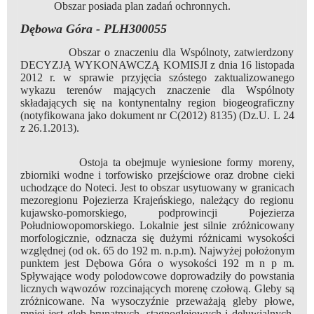
Obszar posiada plan zadań ochronnych.
Dębowa Góra - PLH300055
Obszar o znaczeniu dla Wspólnoty, zatwierdzony
DECYZJĄ WYKONAWCZĄ KOMISJI z dnia 16 listopada
2012 r. w sprawie przyjęcia szóstego zaktualizowanego
wykazu terenów mających znaczenie dla Wspólnoty
składających się na kontynentalny region biogeograficzny
(notyfikowana jako dokument nr C(2012) 8135) (Dz.U. L 24
z 26.1.2013).
Ostoja ta obejmuje wyniesione formy moreny,
zbiorniki wodne i torfowisko przejściowe oraz drobne cieki
uchodzące do Noteci. Jest to obszar usytuowany w granicach
mezoregionu Pojezierza Krajeńskiego, należący do regionu
kujawsko-pomorskiego, podprowincji Pojezierza
Południowopomorskiego. Lokalnie jest silnie zróżnicowany
morfologicznie, odznacza się dużymi różnicami wysokości
względnej (od ok. 65 do 192 m. n.p.m). Najwyżej położonym
punktem jest Dębowa Góra o wysokości 192 m n p m.
Spływające wody polodowcowe doprowadziły do powstania
licznych wąwozów rozcinających morenę czołową. Gleby są
zróżnicowane. Na wysoczyźnie przeważają gleby płowe,
mniej jest gleb brunatnych, stagnoglejowych i deluwialnych.