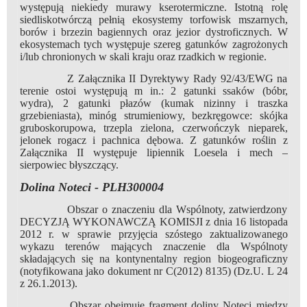
występują niekiedy murawy kserotermiczne. Istotną rolę
siedliskotwórczą pełnią ekosystemy torfowisk mszarnych,
borów i brzezin bagiennych oraz jezior dystroficznych. W
ekosystemach tych występuje szereg gatunków zagrożonych
i/lub chronionych w skali kraju oraz rzadkich w regionie.
Z Załącznika II Dyrektywy Rady 92/43/EWG na
terenie ostoi występują m in.: 2 gatunki ssaków (bóbr,
wydra), 2 gatunki płazów (kumak nizinny i traszka
grzebieniasta), minóg strumieniowy, bezkręgowce: skójka
gruboskorupowa, trzepla zielona, czerwończyk nieparek,
jelonek rogacz i pachnica dębowa. Z gatunków roślin z
Załącznika II występuje lipiennik Loesela i mech –
sierpowiec błyszczący.
Dolina Noteci - PLH300004
Obszar o znaczeniu dla Wspólnoty, zatwierdzony
DECYZJĄ WYKONAWCZĄ KOMISJI z dnia 16 listopada
2012 r. w sprawie przyjęcia szóstego zaktualizowanego
wykazu terenów mających znaczenie dla Wspólnoty
składających się na kontynentalny region biogeograficzny
(notyfikowana jako dokument nr C(2012) 8135) (Dz.U. L 24
z 26.1.2013).
Obszar obejmuje fragment doliny Noteci między