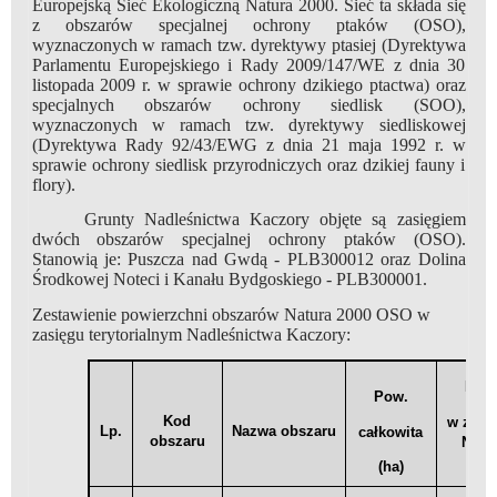
Europejską Sieć Ekologiczną Natura 2000. Sieć ta składa się
z obszarów specjalnej ochrony ptaków (OSO),
wyznaczonych w ramach tzw. dyrektywy ptasiej (Dyrektywa
Parlamentu Europejskiego i Rady 2009/147/WE z dnia 30
listopada 2009 r. w sprawie ochrony dzikiego ptactwa) oraz
specjalnych obszarów ochrony siedlisk (SOO),
wyznaczonych w ramach tzw. dyrektywy siedliskowej
(Dyrektywa Rady 92/43/EWG z dnia 21 maja 1992 r. w
sprawie ochrony siedlisk przyrodniczych oraz dzikiej fauny i
flory).
Grunty Nadleśnictwa Kaczory objęte są zasięgiem
dwóch obszarów specjalnej ochrony ptaków (OSO).
Stanowią je: Puszcza nad Gwdą - PLB300012 oraz Dolina
Środkowej Noteci i Kanału Bydgoskiego - PLB300001.
Zestawienie powierzchni obszarów Natura 2000 OSO w
zasięgu terytorialnym Nadleśnictwa Kaczory:
Pow
Pow.
Kod
w zasi
Lp.
Nazwa obszaru
całkowita
obszaru
N-ct
(ha)
(ha)