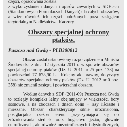
części, opracowana została
z wykorzystaniem danych i opisów zawartych w SDF-ach
(Standardowych Formularzach Danych) dla całych obszarów,
a więc również ich części położonych poza zasięgiem
terytorialnym Nadleśnictwa Kaczory.
Obszary specjalnej ochrony
ptaków.
Puszcza nad Gwdą - PLB300012
Obszar został ustanowiony rozporządzeniem Ministra
Środowiska z dnia 12 stycznia 2011 r. w sprawie obszarów
specjalnej ochrony ptaków (Dz. U. 2011 nr 25 poz. 133) na
powierzchni 77 678,90 ha. Kolejny akt prawny, dotyczący
obszarów specjalnej ochrony ptaków (Dz. U. 2012 nr 0 poz.
358) nie zmienił zasięgu i powierzchni obszaru.
Według danych z SDF (2011-09) Puszcza nad Gwdą
to rozległy kompleks leśny obejmujący w większości bory
sosnowe, a na zboczach i dnach dolin – lasy liściaste i
mieszane. Obszar charakteryzuje silnie urozmaicona,
postglacjalna rzeźba terenu przyczyniająca się do
zróżnicowania siedlisk oraz bogactwo jezior, głównie
eutroficznych, ale również mezotroficznych i dystroficznych,