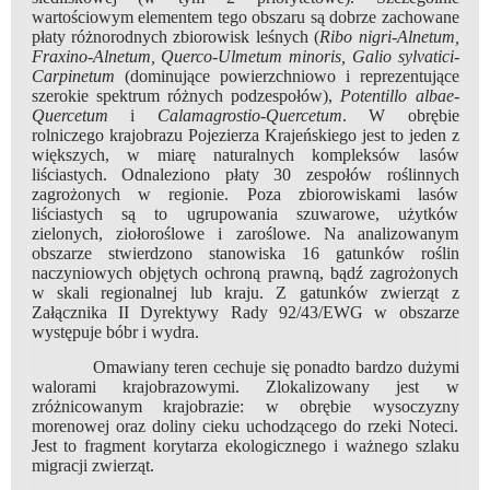
wartościowym elementem tego obszaru są dobrze zachowane
płaty różnorodnych zbiorowisk leśnych (
Ribo nigri-Alnetum,
Fraxino-Alnetum, Querco-Ulmetum minoris, Galio sylvatici-
Carpinetum
(dominujące powierzchniowo i reprezentujące
szerokie spektrum różnych podzespołów),
Potentillo albae-
Quercetum
i
Calamagrostio-Quercetum
. W obrębie
rolniczego krajobrazu Pojezierza Krajeńskiego jest to jeden z
większych, w miarę naturalnych kompleksów lasów
liściastych. Odnaleziono płaty 30 zespołów roślinnych
zagrożonych w regionie. Poza zbiorowiskami lasów
liściastych są to ugrupowania szuwarowe, użytków
zielonych, ziołoroślowe i zaroślowe. Na analizowanym
obszarze stwierdzono stanowiska 16 gatunków roślin
naczyniowych objętych ochroną prawną, bądź zagrożonych
w skali regionalnej lub kraju. Z gatunków zwierząt z
Załącznika II Dyrektywy Rady 92/43/EWG w obszarze
występuje bóbr i wydra.
Omawiany teren cechuje się ponadto bardzo dużymi
walorami krajobrazowymi. Zlokalizowany jest w
zróżnicowanym krajobrazie: w obrębie wysoczyzny
morenowej oraz doliny cieku uchodzącego do rzeki Noteci.
Jest to fragment korytarza ekologicznego i ważnego szlaku
migracji zwierząt.