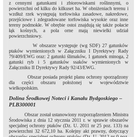
z cennymi gatunkami i zbiorowiskami roślinnymi, o
powierzchni od kilku do kilkuset ha. W obniżeniach terenu i
wzdłuż rzek występują torfowiska zasadowe, nakredowe,
przejściowe i zdegradowane torfowiska wysokie oraz inne
tereny podmokłe. W obrębie ostoi znajdują się także połacie
łąk kośnych, a pola orne mają niewielki udział
powierzchniowy.
W obszarze występuje (wg SDF) 27 gatunków
ptaków wymienionych w Załączniku I Dyrektywy Rady
79/409/EWG oraz: 2 gatunki ślimaków, 1 gatunek minoga, 2
gatunki ryb i 5 gatunków ssaków wymienionych w
Załączniku II Dyrektywy Rady 92/43/EWG.
Obszar posiada projekt planu ochrony sporządzony
dla części obszaru położonej w województwie
wielkopolskim.
Dolina Środkowej Noteci i Kanału Bydgoskiego
–
PLB300001
Obszar został ustanowiony rozporządzeniem Ministra
Środowiska z dnia 12 stycznia 2011 r. w sprawie obszarów
specjalnej ochrony ptaków (Dz. U. 2011 nr 25 poz. 133) na
powierzchni 32 672,10 ha. Kolejny akt prawny, dotyczący
obszarów specjalnej ochrony ptaków (Dz. U. 2012 nr 0 poz.