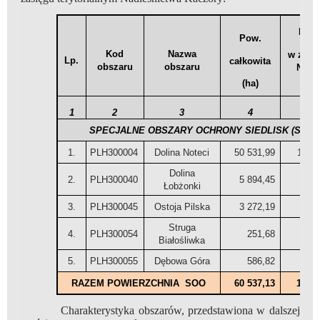
Pow
Pow.
Kod
Nazwa
w zasi
Lp.
całkowita
obszaru
obszaru
N-ct
(ha)
(ha)
1
2
3
4
5
SPECJALNE OBSZARY OCHRONY SIEDLISK (SOO) 
1.
PLH300004
Dolina Noteci
50 531,99
1161
Dolina
2.
PLH300040
5 894,45
129
Łobżonki
3.
PLH300045
Ostoja Pilska
3 272,19
103
Struga
4.
PLH300054
251,68
25
Białośliwka
5.
PLH300055
Dębowa Góra
586,82
58
RAZEM POWIERZCHNIA SOO
60 537,13
14788
Charakterystyka obszarów, przedstawiona w dalszej