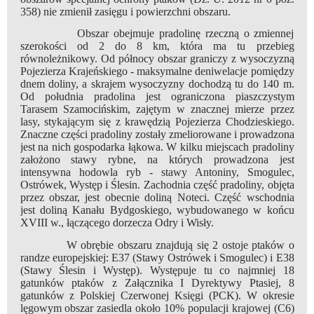
358) nie zmienił zasięgu i powierzchni obszaru.
Obszar obejmuje pradolinę rzeczną o zmiennej
szerokości od 2 do 8 km, która ma tu przebieg
równoleżnikowy. Od północy obszar graniczy z wysoczyzną
Pojezierza Krajeńskiego - maksymalne deniwelacje pomiędzy
dnem doliny, a skrajem wysoczyzny dochodzą tu do 140 m.
Od południa pradolina jest ograniczona piaszczystym
Tarasem Szamocińskim, zajętym w znacznej mierze przez
lasy, stykającym się z krawędzią Pojezierza Chodzieskiego.
Znaczne części pradoliny zostały zmeliorowane i prowadzona
jest na nich gospodarka łąkowa. W kilku miejscach pradoliny
założono stawy rybne, na których prowadzona jest
intensywna hodowla ryb - stawy Antoniny, Smogulec,
Ostrówek, Występ i Ślesin. Zachodnia część pradoliny, objęta
przez obszar, jest obecnie doliną Noteci. Część wschodnia
jest doliną Kanału Bydgoskiego, wybudowanego w końcu
XVIII w., łączącego dorzecza Odry i Wisły.
W obrębie obszaru znajdują się 2 ostoje ptaków o
randze europejskiej: E37 (Stawy Ostrówek i Smogulec) i E38
(Stawy Ślesin i Występ). Występuje tu co najmniej 18
gatunków ptaków z Załącznika I Dyrektywy Ptasiej, 8
gatunków z Polskiej Czerwonej Księgi (PCK). W okresie
lęgowym obszar zasiedla około 10% populacji krajowej (C6)