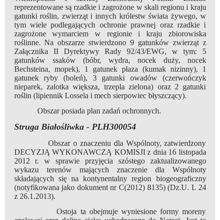
reprezentowane są rzadkie i zagrożone w skali regionu i kraju
gatunki roślin, zwierząt i innych królestw świata żywego, w
tym wiele podlegających ochronie prawnej oraz rzadkie i
zagrożone wymarciem w regionie i kraju zbiorowiska
roślinne. Na obszarze stwierdzono 9 gatunków zwierząt z
Załącznika II Dyrektywy Rady 92/43/EWG, w tym: 5
gatunków ssaków (bóbr, wydra, nocek duży, nocek
Bechsteina, mopek), 1 gatunek płaza (kumak nizinny), 1
gatunek ryby (boleń), 3 gatunki owadów (czerwończyk
nieparek, zalotka większa, trzepla zielona) oraz 2 gatunki
roślin (lipiennik Lossela i mech sierpowiec błyszczący).
Obszar posiada plan zadań ochronnych.
Struga Białośliwka - PLH300054
Obszar o znaczeniu dla Wspólnoty, zatwierdzony
DECYZJĄ WYKONAWCZĄ KOMISJI z dnia 16 listopada
2012 r. w sprawie przyjęcia szóstego zaktualizowanego
wykazu terenów mających znaczenie dla Wspólnoty
składających się na kontynentalny region biogeograficzny
(notyfikowana jako dokument nr C(2012) 8135) (Dz.U. L 24
z 26.1.2013).
Ostoja ta obejmuje wyniesione formy moreny