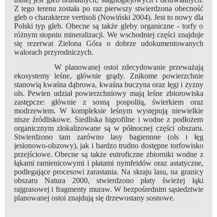
Z tego terenu została po raz pierwszy stwierdzona obecność
gleb o charakterze vertisoli (Nowiński 2004). Jest to nowy dla
Polski typ gleb. Obecne są także gleby organiczne - torfy o
różnym stopniu mineralizacji. We wschodniej części znajduje
się rezerwat Zielona Góra o dobrze udokumentowanych
walorach przyrodniczych.
W planowanej ostoi zdecydowanie przeważają
ekosystemy leśne, głównie grądy. Znikome powierzchnie
stanowią kwaśna dąbrowa, kwaśna buczyna oraz łęgi i żyzny
ols. Pewien udział powierzchniowy mają leśne zbiorowiska
zastępcze: głównie z sosną pospolitą, świerkiem oraz
modrzewiem. W kompleksie leśnym występują niewielkie
nisze źródliskowe. Siedliska higrofilne i wodne z podłożem
organicznym zlokalizowane są w północnej części obszaru.
Stwierdzono tam zarówno lasy bagiennne (ols i łęg
jesionowo-olszowy), jak i bardzo trudno dostępne torfowisko
przejściowe. Obecne są także eutroficzne zbiorniki wodne z
łąkami ramienicowymi i płatami nymfeidów oraz astatyczne,
podlegające procesowi zarastania. Na skraju lasu, na granicy
obszaru Natura 2000, stwierdzono płaty świeżej łąki
rajgrasowej i fragmenty muraw. W bezpośrednim sąsiedztwie
planowanej ostoi znajdują się drzewostany sosnowe.