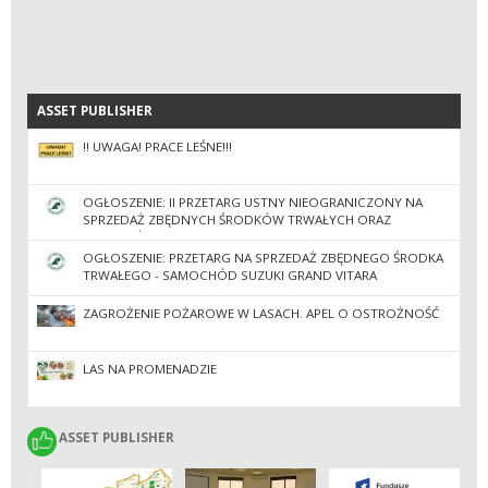
ASSET PUBLISHER
ASSET PUBLISHER
‼️ UWAGA! PRACE LEŚNE!‼️
OGŁOSZENIE: II PRZETARG USTNY NIEOGRANICZONY NA
SPRZEDAŻ ZBĘDNYCH ŚRODKÓW TRWAŁYCH ORAZ
WYPOSAŻENIA
OGŁOSZENIE: PRZETARG NA SPRZEDAŻ ZBĘDNEGO ŚRODKA
TRWAŁEGO - SAMOCHÓD SUZUKI GRAND VITARA
ZAGROŻENIE POŻAROWE W LASACH. APEL O OSTROŻNOŚĆ
LAS NA PROMENADZIE
ASSET PUBLISHER
ASSET PUBLISHER