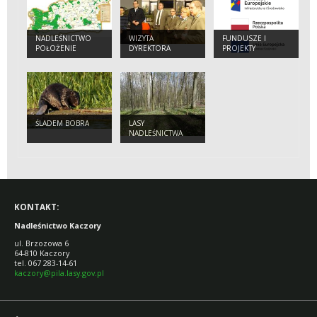
NADLEŚNICTWO
WIZYTA
FUNDUSZE I
POŁOŻENIE
DYREKTORA
PROJEKTY
GENERALNEGO.
ŚLADEM BOBRA
LASY
NADLEŚNICTWA
KACZORY
KONTAKT:
Nadleśnictwo Kaczory
ul. Brzozowa 6
64-810 Kaczory
tel. 067 283-14-61
kaczory@pila.lasy.gov.pl