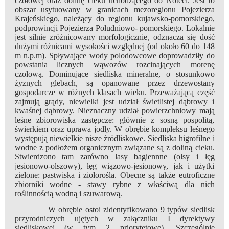
czołowej oraz dolinę cieku uchodzącego do Noteci. Jest to
obszar usytuowany w granicach mezoregionu Pojezierza
Krajeńskiego, należący do regionu kujawsko-pomorskiego,
podprowincji Pojezierza Południowo- pomorskiego. Lokalnie
jest silnie zróżnicowany morfologicznie, odznacza się dość
dużymi różnicami wysokości względnej (od około 60 do 148
m n.p.m). Spływające wody polodowcowe doprowadziły do
powstania licznych wąwozów rozcinających morenę
czołową. Dominujące siedliska mineralne, o stosunkowo
żyznych glebach, są opanowane przez drzewostany
gospodarcze w różnych klasach wieku. Przeważającą część
zajmują grądy, niewielki jest udział świetlistej dąbrowy i
kwaśnej dąbrowy. Nieznaczny udział powierzchniowy mają
leśne zbiorowiska zastępcze: głównie z sosną pospolitą,
świerkiem oraz uprawa jodły. W obrębie kompleksu leśnego
występują niewielkie nisze źródliskowe. Siedliska higrofilne i
wodne z podłożem organicznym związane są z doliną cieku.
Stwierdzono tam zarówno lasy bagiennne (olsy i łęg
jesionowo-olszowy), łęg wiązowo-jesionowy, jak i użytki
zielone: pastwiska i ziołorośla. Obecne są także eutroficzne
zbiorniki wodne - stawy rybne z właściwą dla nich
roślinnością wodną i szuwarową.
W obrębie ostoi zidentyfikowano 9 typów siedlisk
przyrodniczych ujętych w załączniku I dyrektywy
siedliskowej (w tym 2 priorytetowe). Szczególnie