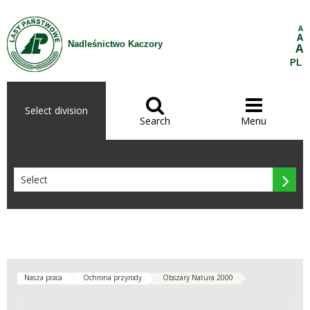
Skip to Content
A
A
Nadleśnictwo Kaczory
A
PL


Select division
Search
Menu

Nasza praca
Ochrona przyrody
Obszary Natura 2000