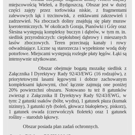
miejscowością Wieleń, a Bydgoszczą. Obszar jest w dużej
części zajęty przez torfowiska niskie, z fragmentami
zalewowych łąk i trzcinowisk, z enklawami zakrzewień i
zadrzewień. Na zboczach doliny znajdują się płaty muraw
kserotermicznych. W okolicach Goraja, Pianówki i Góry oraz
Ślesina występują kompleksy buczyn i dąbrów, w tym m. in.
siedlisk przyrodniczych: ciepłolubnej dąbrowy i mieszanych
lasów zboczowych. Teren przecinają kanały i rowy
odwadniające. Liczne są starorzecza i wypełnione wodą doły
potorfowe. Miejscami występują rozległe płaty łęgów. Łąki są
intensywnie użytkowane.
Obszar obejmuje bogatą mozaikę siedlisk z
Załącznika I Dyrektywy Rady 92/43/EWG (16 rodzajów), z
priorytetowymi lasami łęgowymi i dobrze zachowanym
kompleksami łąkowymi, choć łącznie zajmują one poniżej
20% powierzchni obszaru. Notowano tu też 8 gatunków
zwierząt z Załącznika II Dyrektywy Rady 92/43/EWG, w
tym: 2 gatunki ssaków (bóbr, wydra), 1 gatunek płaza (kumak
nizinny), 3 gatunki ryb (boleń, głowacz białopłetwy, piskorz),
1 gatunek owada (czerwończyk fioletek) oraz 1 gatunek
rośliny – starodub łąkowy.
Obszar posiada plan zadań ochronnych.