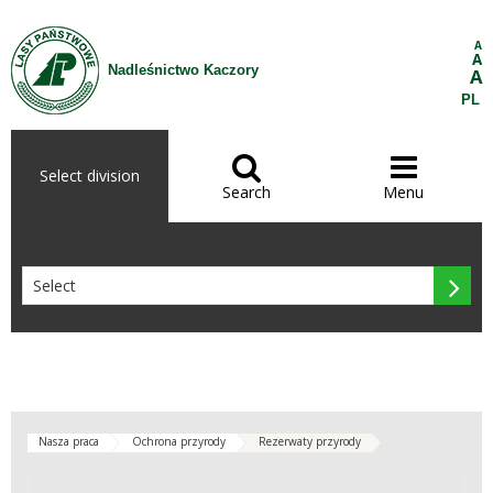
Skip to Content
A
A
Nadleśnictwo Kaczory
A
PL


Select division
Search
Menu

Nasza praca
Ochrona przyrody
Rezerwaty przyrody