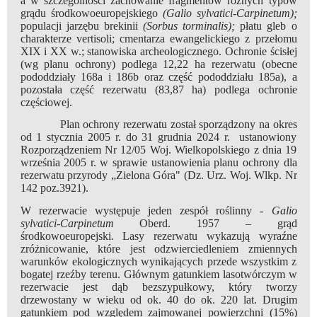
a w szczególności zachowanie fragmentów różnych typów
grądu środkowoeuropejskiego
(Galio sylvatici-Carpinetum);
populacji jarzębu brekinii
(Sorbus torminalis);
płatu gleb o
charakterze vertisoli; cmentarza ewangelickiego z przełomu
XIX i XX w.; stanowiska archeologicznego. Ochronie ścisłej
(wg planu ochrony) podlega 12,22 ha rezerwatu (obecne
pododdziały 168a i 186b oraz część pododdziału 185a), a
pozostała część rezerwatu (83,87 ha) podlega ochronie
częściowej.
Plan ochrony rezerwatu został sporządzony na okres
od 1 stycznia 2005 r. do 31 grudnia 2024 r. ustanowiony
Rozporządzeniem Nr 12/05 Woj. Wielkopolskiego z dnia 19
września 2005 r. w sprawie ustanowienia planu ochrony dla
rezerwatu przyrody „Zielona Góra" (Dz. Urz. Woj. Wlkp. Nr
142 poz.3921).
W rezerwacie występuje jeden zespół roślinny -
Galio
sylvatici-Carpinetum
Oberd. 1957 – grąd
środkowoeuropejski. Lasy rezerwatu wykazują wyraźne
zróżnicowanie, które jest odzwierciedleniem zmiennych
warunków ekologicznych wynikających przede wszystkim z
bogatej rzeźby terenu. Głównym gatunkiem lasotwórczym w
rezerwacie jest dąb bezszypułkowy, który tworzy
drzewostany w wieku od ok. 40 do ok. 220 lat. Drugim
gatunkiem pod względem zajmowanej powierzchni (15%)