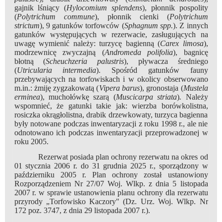
gajnik lśniący (
Hylocomium splendens
), płonnik pospolity
(
Polytrichum commune
), płonnik cienki (
Polytrichum
strictum
), 9 gatunków torfowców (
Sphagnum spp.
). Z innych
gatunków występujących w rezerwacie, zasługujących na
uwagę wymienić należy: turzycę bagienną (
Carex limosa
),
modrzewnicę zwyczajną (
Andromeda polifolia
), bagnicę
błotną (
Scheuchzeria palustris
), pływacza średniego
(
Utricularia intermedia
). Spośród gatunków fauny
przebywających na torfowiskach i w okolicy obserwowano
m.in.: żmiję zygzakowatą (
Vipera barus
), gronostaja (
Mustela
erminea
), muchołówkę szarą (
Muscicarpa striata
)
.
Należy
wspomnieć, że gatunki takie jak: wierzba borówkolistna,
rosiczka okrągłolistna, drabik drzewkowaty, turzyca bagienna
były notowane podczas inwentaryzacji z roku 1998 r., ale nie
odnotowano ich podczas inwentaryzacji przeprowadzonej w
roku 2005.
Rezerwat posiada plan ochrony rezerwatu na okres od
01 stycznia 2006 r. do 31 grudnia 2025 r., sporządzony w
październiku 2005 r. Plan ochrony został ustanowiony
Rozporządzeniem Nr 27/07 Woj. Wlkp. z dnia 5 listopada
2007 r. w sprawie ustanowienia planu ochrony dla rezerwatu
przyrody „Torfowisko Kaczory" (Dz. Urz. Woj. Wlkp. Nr
172 poz. 3747, z dnia 29 listopada 2007 r.).