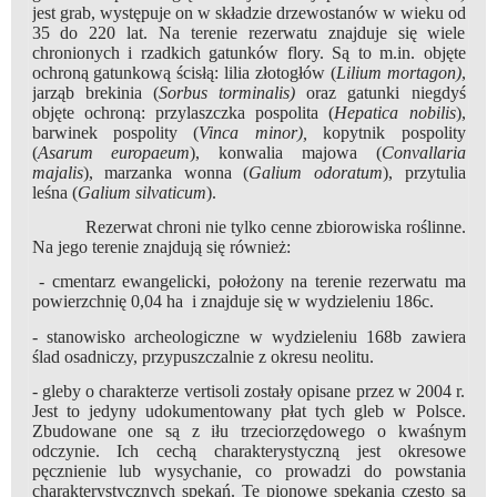
jest grab, występuje on w składzie drzewostanów w wieku od
35 do 220 lat. Na terenie rezerwatu znajduje się wiele
chronionych i rzadkich gatunków flory. Są to m.in. objęte
ochroną gatunkową ścisłą: lilia złotogłów (
Lilium mortagon)
,
jarząb brekinia (
Sorbus torminalis)
oraz gatunki niegdyś
objęte ochroną: przylaszczka pospolita (
Hepatica nobilis
),
barwinek pospolity (
Vinca minor),
kopytnik pospolity
(
Asarum europaeum
), konwalia majowa (
Convallaria
majalis
), marzanka wonna (
Galium odoratum
), przytulia
leśna (
Galium silvaticum
).
Rezerwat chroni nie tylko cenne zbiorowiska roślinne.
Na jego terenie znajdują się również:
- cmentarz ewangelicki, położony na terenie rezerwatu ma
powierzchnię 0,04 ha i znajduje się w wydzieleniu 186c.
- stanowisko archeologiczne w wydzieleniu 168b zawiera
ślad osadniczy, przypuszczalnie z okresu neolitu.
- gleby o charakterze vertisoli zostały opisane przez w 2004 r.
Jest to jedyny udokumentowany płat tych gleb w Polsce.
Zbudowane one są z iłu trzeciorzędowego o kwaśnym
odczynie. Ich cechą charakterystyczną jest okresowe
pęcznienie lub wysychanie, co prowadzi do powstania
charakterystycznych spękań. Te pionowe spękania często są