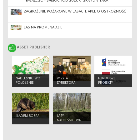
TRWAŁEGO - SAMOCHÓD SUZUKI GRAND VITARA
ZAGROŻENIE POŻAROWE W LASACH. APEL O OSTROŻNOŚĆ
LAS NA PROMENADZIE
ASSET PUBLISHER
ASSET PUBLISHER
NADLEŚNICTWO
WIZYTA
FUNDUSZE I
POŁOŻENIE
DYREKTORA
PROJEKTY
GENERALNEGO.
ŚLADEM BOBRA
LASY
NADLEŚNICTWA
KACZORY