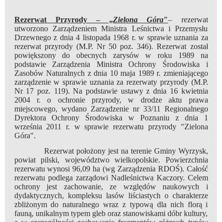
Rezerwat Przyrody – „
Zielona Góra
"
– rezerwat
utworzono Zarządzeniem Ministra Leśnictwa i Przemysłu
Drzewnego z dnia 4 listopada 1968 r. w sprawie uznania za
rezerwat przyrody (M.P. Nr 50 poz. 346). Rezerwat został
powiększony do obecnych zarysów w roku 1989 na
podstawie Zarządzenia Ministra Ochrony Środowiska i
Zasobów Naturalnych z dnia 10 maja 1989 r. zmieniającego
zarządzenie w sprawie uznania za rezerwaty przyrody (M.P.
Nr 17 poz. 119). Na podstawie ustawy z dnia 16 kwietnia
2004 r. o ochronie przyrody, w drodze aktu prawa
miejscowego, wydano Zarządzenie nr 33/11 Regionalnego
Dyrektora Ochrony Środowiska w Poznaniu z dnia 1
września 2011 r. w sprawie rezerwatu przyrody "Zielona
Góra".
Rezerwat położony jest na terenie Gminy Wyrzysk,
powiat pilski, województwo wielkopolskie. Powierzchnia
rezerwatu wynosi 96,09 ha (wg Zarządzenia RDOŚ). Całość
rezerwatu podlega zarządowi Nadleśnictwa Kaczory. Celem
ochrony jest zachowanie, ze względów naukowych i
dydaktycznych, kompleksu lasów liściastych o charakterze
zbliżonym do naturalnego wraz z typową dla nich florą i
fauną, unikalnym typem gleb oraz stanowiskami dóbr kultury,