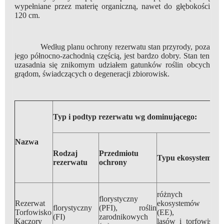
wypełniane przez materię organiczną, nawet do głębokości
120 cm.
Według planu ochrony rezerwatu stan przyrody, poza
jego północno-zachodnią częścią, jest bardzo dobry. Stan ten
uzasadnia się znikomym udziałem gatunków roślin obcych
grądom, świadczących o degeneracji zbiorowisk.
P
Typ i podtyp rezerwatu wg dominującego:
o
Nazwa
wg
Rodzaj
Przedmiotu
n
Typu ekosystemu
rezerwatu
ochrony
N
K
różnych
florystyczny
Rezerwat
ekosystemów
florystyczny
(PFI), roślin
Torfowisko
(EE),
32
(FI)
zarodnikowych
Kaczory
lasów i torfowisk