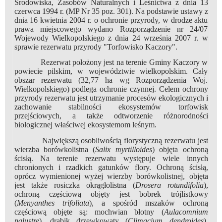
Środowiska, Zasobów Naturalnych i Leśnictwa z dnia 13
czerwca 1994 r. (MP Nr 35 poz. 301). Na podstawie ustawy z
dnia 16 kwietnia 2004 r. o ochronie przyrody, w drodze aktu
prawa miejscowego wydano Rozporządzenie nr 24/07
Wojewody Wielkopolskiego z dnia 24 września 2007 r. w
sprawie rezerwatu przyrody "Torfowisko Kaczory".
Rezerwat położony jest na terenie Gminy Kaczory w
powiecie pilskim, w województwie wielkopolskim. Cały
obszar rezerwatu (32,77 ha wg Rozporządzenia Woj.
Wielkopolskiego) podlega ochronie czynnej. Celem ochrony
przyrody rezerwatu jest utrzymanie procesów ekologicznych i
zachowanie stabilności ekosystemów torfowisk
przejściowych, a także odtworzenie różnorodności
biologicznej właściwej ekosystemom leśnym.
Największą osobliwością florystyczną rezerwatu jest
wierzba borówkolistna (
Salix myrtilloides
) objęta ochroną
ścisłą. Na terenie rezerwatu występuje wiele innych
chronionych i rzadkich gatunków flory. Ochroną ścisłą,
oprócz wymienionej wyżej wierzby borówkolistnej, objęta
jest także rosiczka okrągłolistna (
Drosera rotundifolia
),
ochroną częściową objęty jest bobrek trójlistkowy
(
Menyanthes trifoliata
), a spośród mszaków ochroną
częściową objęte są: mochwian błotny (
Aulacomnium
palustre
), drabik drzewkowaty (
Climacium dendroides
),