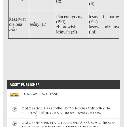
(rz)
(It)
fitocenotyczny
leśny i borowy
Rezerwat
(PFi),
(EL),
Zielona
leśny (L)
96
zbiorowisk
lasów nizinnych
Góra
leśnych (zl)
(lni)
ASSET PUBLISHER
ASSET PUBLISHER
‼️ UWAGA! PRACE LEŚNE!‼️
OGŁOSZENIE: II PRZETARG USTNY NIEOGRANICZONY NA
SPRZEDAŻ ZBĘDNYCH ŚRODKÓW TRWAŁYCH ORAZ
WYPOSAŻENIA
OGŁOSZENIE: PRZETARG NA SPRZEDAŻ ZBĘDNEGO ŚRODKA