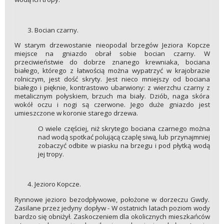
Bocian czarny.
W starym drzewostanie nieopodal brzegów Jeziora Kopcze
miejsce na gniazdo obrał sobie bocian czarny. W
przeciwieństwie do dobrze znanego krewniaka, bociana
białego, którego z łatwością można wypatrzyć w krajobrazie
rolniczym, jest dość skryty. Jest nieco mniejszy od bociana
białego i pięknie, kontrastowo ubarwiony: z wierzchu czarny z
metalicznym połyskiem, brzuch ma biały. Dziób, naga skóra
wokół oczu i nogi są czerwone. Jego duże gniazdo jest
umieszczone w koronie starego drzewa.
O wiele częściej, niż skrytego bociana czarnego można
nad wodą spotkać polującą czaplę siwą, lub przynajmniej
zobaczyć odbite w piasku na brzegu i pod płytką wodą
jej tropy.
Jezioro Kopcze.
Rynnowe jezioro bezodpływowe, położone w dorzeczu Gwdy.
Zasilane przez jedyny dopływ - W ostatnich latach poziom wody
bardzo się obniżył. Zaskoczeniem dla okolicznych mieszkańców