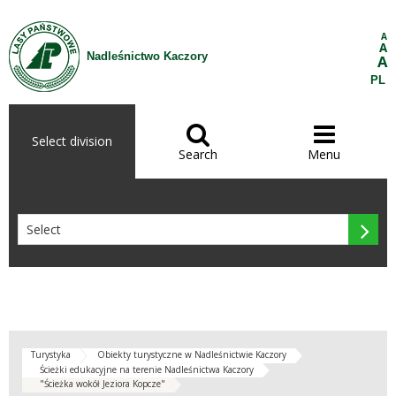
Skip to Content
A
A
Nadleśnictwo Kaczory
A
PL


Select division
Search
Menu

Turystyka
Obiekty turystyczne w Nadleśnictwie Kaczory
Ścieżki edukacyjne na terenie Nadleśnictwa Kaczory
"Ścieżka wokół Jeziora Kopcze"