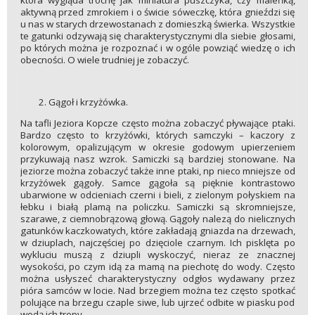
aktywną przed zmrokiem i o świcie sóweczkę, która gnieździ się
u nas w starych drzewostanach z domieszką świerka. Wszystkie
te gatunki odzywają się charakterystycznymi dla siebie głosami,
po których można je rozpoznać i w ogóle powziąć wiedzę o ich
obecności. O wiele trudniej je zobaczyć.
Gągoł i krzyżówka.
Na tafli Jeziora Kopcze często można zobaczyć pływające ptaki.
Bardzo często to krzyżówki, których samczyki – kaczory z
kolorowym, opalizującym w okresie godowym upierzeniem
przykuwają nasz wzrok. Samiczki są bardziej stonowane. Na
jeziorze można zobaczyć także inne ptaki, np nieco mniejsze od
krzyżówek gągoły. Samce gągoła są pięknie kontrastowo
ubarwione w odcieniach czerni i bieli, z zielonym połyskiem na
łebku i białą plamą na policzku. Samiczki są skromniejsze,
szarawe, z ciemnobrązową głową. Gągoły nalezą do nielicznych
gatunków kaczkowatych, które zakładają gniazda na drzewach,
w dziuplach, najczęściej po dzięciole czarnym. Ich pisklęta po
wykluciu muszą z dziupli wyskoczyć, nieraz ze znacznej
wysokości, po czym idą za mamą na piechotę do wody. Często
można usłyszeć charakterystyczny odgłos wydawany przez
pióra samców w locie. Nad brzegiem można tez często spotkać
polujące na brzegu czaple siwe, lub ujrzeć odbite w piasku pod
wodą ich tropy.