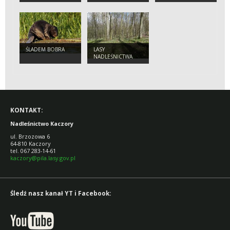
GENERALNEGO.
ŚLADEM BOBRA
LASY
NADLEŚNICTWA
KACZORY
KONTAKT:
Nadleśnictwo Kaczory
ul. Brzozowa 6
64-810 Kaczory
tel. 067 283-14-61
kaczory@pila.lasy.gov.pl
Śledź nasz kanał YT i Facebook: