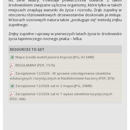
też silne wiatry. Powstaje powierzchnia otwarta. Z takim
środowiskiem związane są liczne organizmy, które tylko w takich
miejscach znajdują warunki do życia i rozrodu. Zrąb zupełny w
otoczeniu różnowiekowych drzewostanów doskonale je imituje.
W borach sosnowych natura także „posługuje się” metodą zrębu
zupełnego.
Zręby zupełne i uprawy w pierwszych latach życia to środowisko
życia tajemniczego nocnego ptaka – lelka.
RESOURCES TO GET
Mapa ścieżki wokół jeziora Kopcze (JPG, 42.5MB)
REGULAMINY (PDF, 157k)
Zarządzenie 12/2026 - W sprawie udostępniania obiektów
edukacyjnych i turystycznych w Nadleśnictwie Kaczory (PDF, 87k)
Zarządzenie 12/2026 zał nr 2 mapa (JPG, 29MB)
Zarządzenie 12/2026 zał nr 1 wykaz obiektów turystycznych
(PDF, 48k)