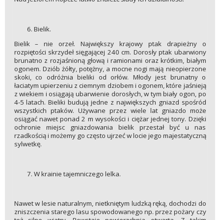
Bielik.
Bielik – nie orzeł. Największy krajowy ptak drapieżny o
rozpiętości skrzydeł sięgającej 240 cm. Dorosły ptak ubarwiony
brunatno z rozjaśnioną głową i ramionami oraz krótkim, białym
ogonem. Dziób żółty, potężny, a mocne nogi mają nieopierzone
skoki, co odróżnia bieliki od orłów. Młody jest brunatny o
łaciatym upierzeniu z ciemnym dziobem i ogonem, które jaśnieją
z wiekiem i osiągają ubarwienie dorosłych, w tym biały ogon, po
4-5 latach. Bieliki budują jedne z największych gniazd spośród
wszystkich ptaków. Używane przez wiele lat gniazdo może
osiągać nawet ponad 2 m wysokości i ciężar jednej tony. Dzięki
ochronie miejsc gniazdowania bielik przestał być u nas
rzadkością i możemy go często ujrzeć w locie jego majestatyczną
sylwetkę.
W krainie tajemniczego lelka.
Nawet w lesie naturalnym, nietkniętym ludzką ręką, dochodzi do
zniszczenia starego lasu spowodowanego np. przez pożary czy