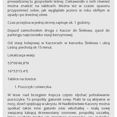
prowadzonej tu gospodarki leśnej. Ciekawostki o nich również
można znaleźć na tablicach. Można też w czasie spaceru
przypomnieć sobie, jak wyglądało jezioro w roku obfitym w
opady i po śnieżnej zimie.
Czas przejścia w jedną stronę zajmuje ok. 1 godziny.
Dojazd samochodem droga z Kaczor do Śmiłowa, zjazd do
parkingu naprzeciwko stacji benzynowej.
Od stacji kolejowej w Kaczorach w kierunku Śmiłowa i ulicą
Leśną piechotą ok 15 minut.
Lokalizacja wiaty:
53°06’46,8”N
16°53’15.4”E
Tablice na ścieżce:
Puszczyk i sóweczka.
W lesie nad brzegiem Kopcza często słychać pohukiwanie
puszczyka. To pospolity gatunek sowy. Ptaki te są aktywne w
nocy, dzień spędzają w ukryciu. W Nadleśnictwie Kaczory można
spotkać także inne gatunki sów: włochatkę – małą sowę
związaną lubiącą drzewostany sosnowe, pospolitą uszatkę,
która wygląda trochę jak miniatura puszczyka, czy maleńką,