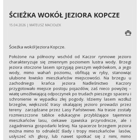
ŚCIEŻKA WOKÓŁ JEZIORA KOPCZE
15.04.2026 | MATEUSZ MACIOŁEK
Ścieżka wokół Jeziora Kopcze.
Położone na północny wschód od Kaczor rynnowe jezioro
charakteryzuje się zmiennym poziomem lustra wody. Brzegi
jeziora otoczone lasem sprzyjają pieszym wędrówkom, a jego
wody, mimo wahań poziomu, obfitują w ryby, stanowiąc
ulubione łowisko mieszkańców miejscowości. Na brzegu u
zachodniego krańca jeziora Nadleśnictwo Kaczory
przygotowało miejsce postoju pojazdów, zaś nieco powyżej –
wiatę umożliwiającą odpoczynek po trudach pieszego spaceru i
schronienie w wypadku złej pogody. Idziemy lasem wzdłuż
brzegów, większość trasy okalającej jezioro prowadzi przez
tereny zarządzane przez Lasy Państwowe. Na trasie zostały
rozmieszczone tablice edukacyjne przybliżające tajemnice
mieszkańców lasu, ciekawe zjawiska przyrodnicze, ale i
zagadnienia gospodarki leśnej. Na spacerze brzegiem jeziora
można mimo to odnaleźć ślady i tropy mieszkańców lasów,
usłyszeć ich głosy, lub nawet spotkać się z nimi, mimo