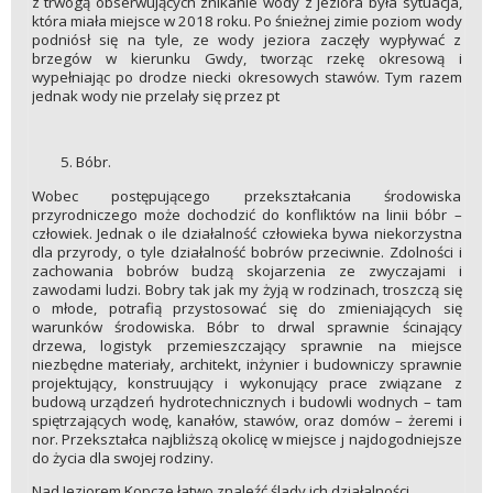
z trwogą obserwujących znikanie wody z jeziora była sytuacja,
która miała miejsce w 2018 roku. Po śnieżnej zimie poziom wody
podniósł się na tyle, ze wody jeziora zaczęły wypływać z
brzegów w kierunku Gwdy, tworząc rzekę okresową i
wypełniając po drodze niecki okresowych stawów. Tym razem
jednak wody nie przelały się przez pt
Bóbr.
Wobec postępującego przekształcania środowiska
przyrodniczego może dochodzić do konfliktów na linii bóbr –
człowiek. Jednak o ile działalność człowieka bywa niekorzystna
dla przyrody, o tyle działalność bobrów przeciwnie. Zdolności i
zachowania bobrów budzą skojarzenia ze zwyczajami i
zawodami ludzi. Bobry tak jak my żyją w rodzinach, troszczą się
o młode, potrafią przystosować się do zmieniających się
warunków środowiska. Bóbr to drwal sprawnie ścinający
drzewa, logistyk przemieszczający sprawnie na miejsce
niezbędne materiały, architekt, inżynier i budowniczy sprawnie
projektujący, konstruujący i wykonujący prace związane z
budową urządzeń hydrotechnicznych i budowli wodnych – tam
spiętrzających wodę, kanałów, stawów, oraz domów – żeremi i
nor. Przekształca najbliższą okolicę w miejsce j najdogodniejsze
do życia dla swojej rodziny.
Nad Jeziorem Kopcze łatwo znaleźć ślady ich działalności.