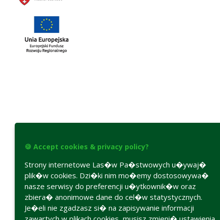
🍪 Accept cookies & privacy policy?
Strony internetowe Las�w Pa�stwowych u�ywaj�
plik�w cookies. Dzi�ki nim mo�emy dostosowywa�
nasze serwisy do preferencji u�ytkownik�w oraz
zbiera� anonimowe dane do cel�w statystycznych.
Je�eli nie zgadzasz si� na zapisywanie informacji
zawartych w plikach cookies, musisz zmieni� ustawienia