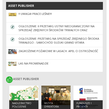
ASSET PUBLISHER
ASSET PUBLISHER
‼️ UWAGA! PRACE LEŚNE!‼️
OGŁOSZENIE: II PRZETARG USTNY NIEOGRANICZONY NA
SPRZEDAŻ ZBĘDNYCH ŚRODKÓW TRWAŁYCH ORAZ
WYPOSAŻENIA
OGŁOSZENIE: PRZETARG NA SPRZEDAŻ ZBĘDNEGO ŚRODKA
TRWAŁEGO - SAMOCHÓD SUZUKI GRAND VITARA
ZAGROŻENIE POŻAROWE W LASACH. APEL O OSTROŻNOŚĆ
LAS NA PROMENADZIE
ASSET PUBLISHER
ASSET PUBLISHER
NADLEŚNICTWO
WIZYTA
FUNDUSZE I
POŁOŻENIE
DYREKTORA
PROJEKTY